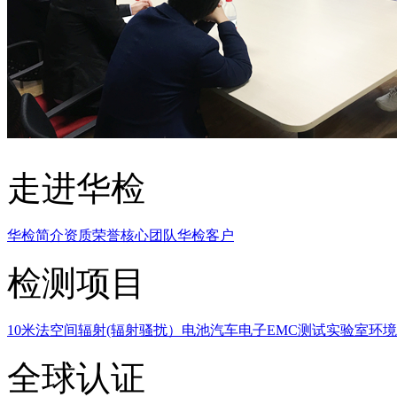
走进华检
华检简介
资质荣誉
核心团队
华检客户
检测项目
10米法空间辐射(辐射骚扰）
电池
汽车电子EMC测试实验室
环境
全球认证